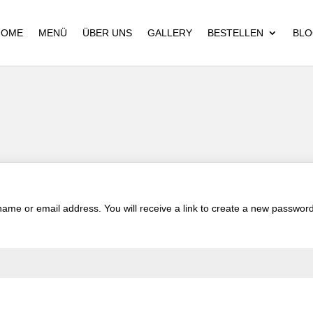
HOME
MENÜ
ÜBER UNS
GALLERY
BESTELLEN
BLO
me or email address. You will receive a link to create a new password